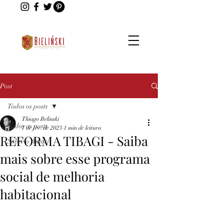
Post
Todos os posts
Thiago Belinski
Todos os posts
7 de fev. de 2023
1 min de leitura
REFORMA TIBAGI - Saiba
Sobre o Autor
mais sobre esse programa
social de melhoria
habitacional