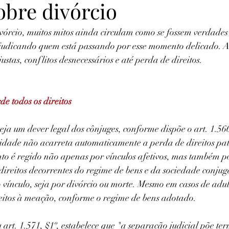
obre divórcio
órcio, muitos mitos ainda circulam como se fossem verdades 
judicando quem está passando por esse momento delicado. 
ustas, conflitos desnecessários e até perda de direitos.
de todos os direitos
ja um dever legal dos cônjuges, conforme dispõe o art. 1.566,
elidade não acarreta automaticamente a perda de direitos pat
to é regido não apenas por vínculos afetivos, mas também por
s direitos decorrentes do regime de bens e da sociedade conjuga
 vínculo, seja por divórcio ou morte. Mesmo em casos de adult
eitos à meação, conforme o regime de bens adotado.
 art. 1.571, §1º, estabelece que "a separação judicial põe te