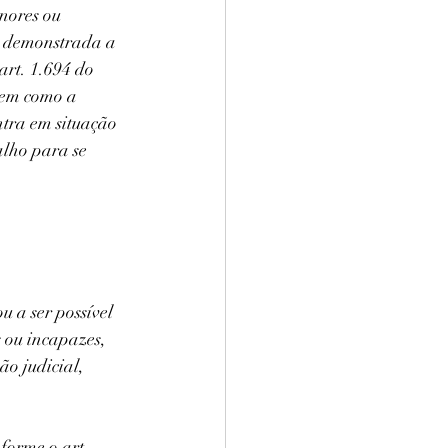
nores ou 
e demonstrada a 
art. 1.694 do 
bem como a 
ntra em situação 
lho para se 
 a ser possível 
 ou incapazes, 
ão judicial, 
forme o art. 