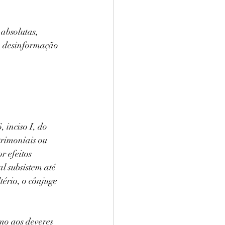
absolutas, 
A desinformação 
 inciso I, do 
rimoniais ou 
 efeitos 
l subsistem até 
ério, o cônjuge 
rmo aos deveres 