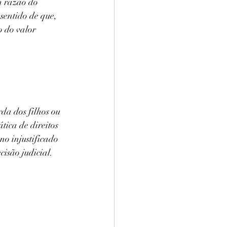
m razão do 
sentido de que, 
 do valor 
da dos filhos ou 
ica de direitos 
o injustificado 
isão judicial. 