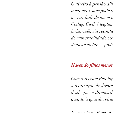
O direito à pensão ali
incapazes, mas pode 
necessidade de quem pl
Código Civil, é legít
jurisprudência reconhe
de vulnerabilidade ec
dedicar ao lar — pode 
Havendo filhos menores
Com a recente Resoluçã
a realização de divór
desde que os direitos 
quanto à guarda, visit
No estado do Paraná, 