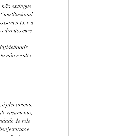
e não extingue 
Constitucional 
 casamento, e a 
 direitos civis.
infidelidade 
la não resulta 
, é plenamente 
a do casamento, 
idade do solo. 
enfeitorias e 