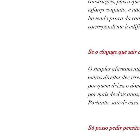
construções, pois o q
esforço conjunto, e nã
havendo prova da cons
correspondente à edif
Se o cônjuge que sair d
O simples afastamento
outros direitos decorr
por quem deixa o domi
por mais de dois anos,
Portanto, sair de casa
Só posso pedir pensão s