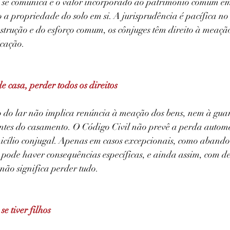
ue se comunica é o valor incorporado ao patrimônio comum e
o a propriedade do solo em si. A jurisprudência é pacífica no 
trução e do esforço comum, os cônjuges têm direito à meação
icação.
e casa, perder todos os direitos
 do lar não implica renúncia à meação dos bens, nem à guar
entes do casamento. O Código Civil não prevê a perda automát
cílio conjugal. Apenas em casos excepcionais, como abandon
 pode haver consequências específicas, e ainda assim, com dec
 não significa perder tudo.
e tiver filhos