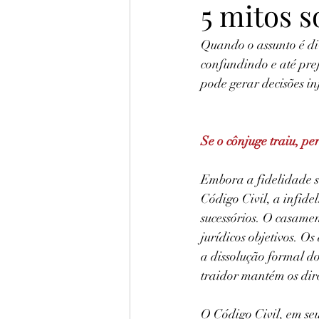
5 mitos s
Quando o assunto é div
confundindo e até pre
pode gerar decisões inj
Se o cônjuge traiu, per
Embora a fidelidade se
Código Civil, a infid
sucessórios. O casamen
jurídicos objetivos. O
a dissolução formal do
traidor mantém os dir
O Código Civil, em seu