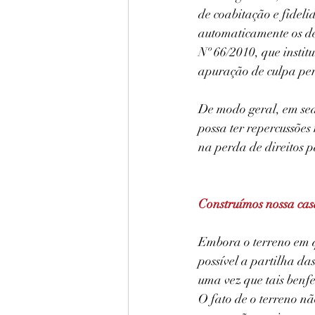
de coabitação e fideli
automaticamente os de
Nº 66/2010, que instit
apuração de culpa perd
De modo geral, em sed
possa ter repercussõe
na perda de direitos p
Construímos nossa casa
Embora o terreno em qu
possível a partilha da
uma vez que tais benfe
O fato de o terreno nã