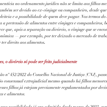
mentícia no ordenamento jurídico não se limita aos filhos me
também ser devido ao ex-cônjuge ou companheiro, desde qu
eiteia e a possibilidade de quem deve pagar. Nos termos do 
ima a pretensão de alimentos entre cônjuges e companheiros, 
ce que, após a separação ou divórcio, o cônjuge que se enco
onômica — por exemplo, por ter deixado o mercado de traba
ter direito aos alimentos
.
, o divórcio só pode ser feito judicialmente
o nº 452/2022 do Conselho Nacional de Justiça (CNJ), passou
cio consensual extrajudicial mesmo quando há filhos menores
desses filhos já estejam previamente regulamentados por decis
as e alimentos.
essa possibilidade já era admitida desde março de 2023, con