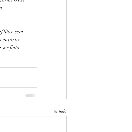
a 
flitos, sem 
 entre os 
ser feito 
Ver tudo