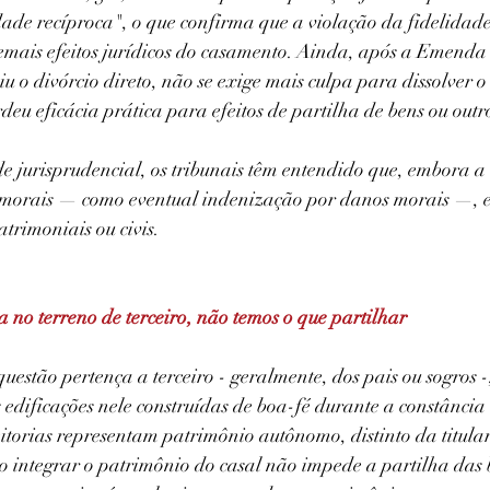
dade recíproca", o que confirma que a violação da fidelidad
mais efeitos jurídicos do casamento. Ainda, após a Emenda 
uiu o divórcio direto, não se exige mais culpa para dissolver o
eu eficácia prática para efeitos de partilha de bens ou outros
e jurisprudencial, os tribunais têm entendido que, embora a 
s morais — como eventual indenização por danos morais —, e
atrimoniais ou civis.
 no terreno de terceiro, não temos o que partilhar 
estão pertença a terceiro - geralmente, dos pais ou sogros -
s edificações nele construídas de boa-fé durante a constânci
itorias representam patrimônio autônomo, distinto da titular
o integrar o patrimônio do casal não impede a partilha das b